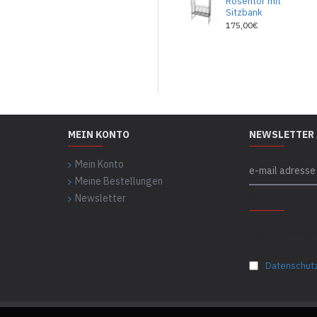
Rosentor mit
Sitzbank
175,00€
MEIN KONTO
NEWSLETTER
Mein Konto
Meine Bestellungen
CAPTCHA
Newsletter
Code in Box un
Datenschut