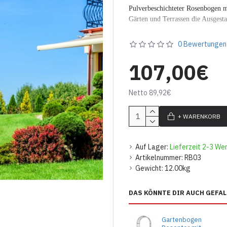
Pulverbeschichteter Rosenbogen m
Gärten und Terrassen die Ausgesta
Es ist leicht zusammenzustellen.
0 Bewertungen
Größe
107,00€
Höhe: 281 cm
Breite: 145 cm
Netto 89,92€
Tiefe: 27 cm
Gewicht: 12 kg
+ WARENKORB
Farbe: Schwarz
Auf Lager:
Lieferzeit 2-3 We
Artikelnummer:
RB03
Gewicht:
12.00kg
DAS KÖNNTE DIR AUCH GEFAL
Gartenbogen