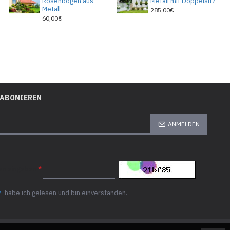
Rosenbogen aus
Metall mit Doppelsitz
Metall
285,00€
60,00€
 ABONIEREN
ANMELDEN
ten eingeben
z
habe ich gelesen und bin einverstanden.