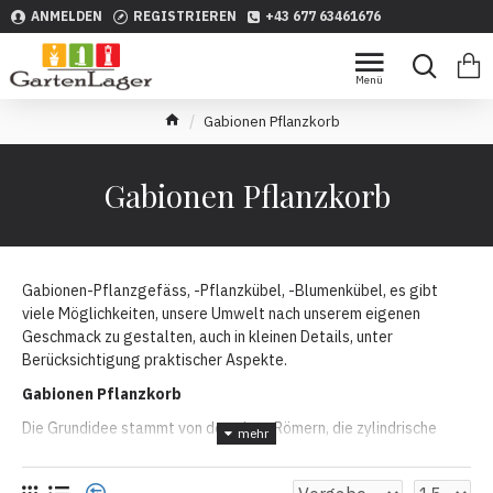
ANMELDEN
REGISTRIEREN
+43 677 63461676
Gabionen Pflanzkorb
Gabionen Pflanzkorb
Gabionen-Pflanzgefäss, -Pflanzkübel, -Blumenkübel, es gibt
viele Möglichkeiten, unsere Umwelt nach unserem eigenen
Geschmack zu gestalten, auch in kleinen Details, unter
Berücksichtigung praktischer Aspekte.
Gabionen Pflanzkorb
Die Grundidee stammt von den alten Römern, die zylindrische
Formen, die aus Ruten geflochten worden sind, wurden mit
Fruchtsteinen, Sand und Erde stabilisiert und als militärische